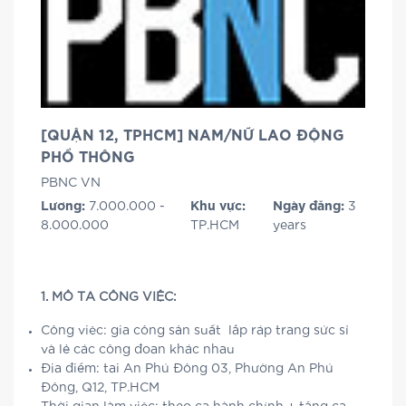
[QUẬN 12, TPHCM] NAM/NỮ LAO ĐỘNG
PHỔ THÔNG
PBNC VN
Lương:
7.000.000 -
Khu vực:
Ngày đăng:
3
8.000.000
TP.HCM
years
1. MÔ TẢ CÔNG VIỆC:
Công việc: gia công sản suất lắp ráp trang sức sỉ
và lẻ các công đoạn khác nhau
Địa điểm: tại An Phú Đông 03, Phường An Phú
Đông, Q12, TP.HCM