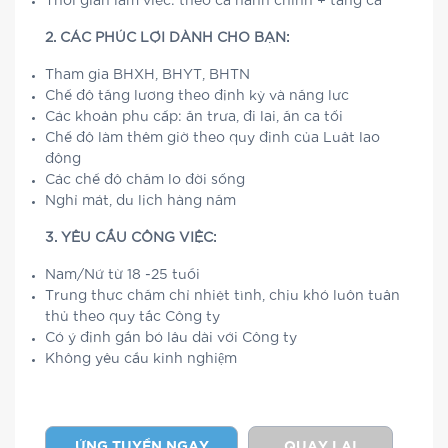
Thời gian làm việc: theo ca hành chính + tăng ca
2. CÁC PHÚC LỢI DÀNH CHO BẠN:
Tham gia BHXH, BHYT, BHTN
Chế độ tăng lương theo định kỳ và năng lực
Các khoản phụ cấp: ăn trưa, đi lại, ăn ca tối
Chế độ làm thêm giờ theo quy định của Luật lao
động
Các chế độ chăm lo đời sống
Nghỉ mát, du lịch hàng năm
3. YÊU CẦU CÔNG VIỆC:
Nam/Nữ từ 18 -25 tuổi
Trung thực chăm chỉ nhiệt tình, chịu khó luôn tuân
thủ theo quy tắc Công ty
Có ý định gắn bó lâu dài với Công ty
Không yêu cầu kinh nghiệm
ỨNG TUYỂN NGAY
QUAY LẠI