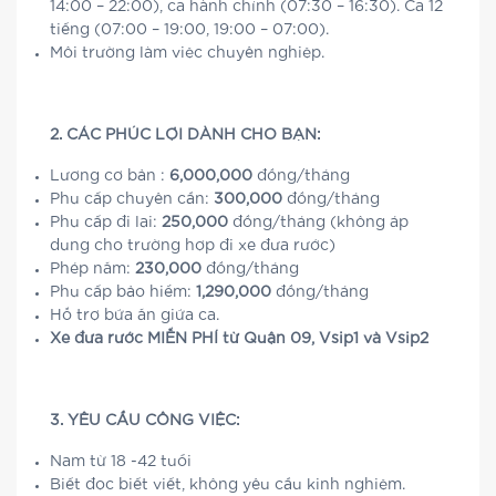
14:00 – 22:00), ca hành chính (07:30 – 16:30). Ca 12
tiếng (07:00 – 19:00, 19:00 – 07:00).
Môi trường làm việc chuyên nghiệp.
2. CÁC PHÚC LỢI DÀNH CHO BẠN:
Lương cơ bản :
6,000,000
đồng/tháng
Phụ cấp chuyên cần:
300,000
đồng/tháng
Phụ cấp đi lại:
250,000
đồng/tháng (không áp
dụng cho trường hợp đi xe đưa rước)
Phép năm:
230,000
đồng/tháng
Phụ cấp bảo hiểm:
1,290,000
đồng/tháng
Hỗ trợ bữa ăn giữa ca.
Xe đưa rước MIỄN PHÍ từ Quận 09, Vsip1 và Vsip2
3. YÊU CẦU CÔNG VIỆC:
Nam từ 18 -42 tuổi
Biết đọc biết viết, không yêu cầu kinh nghiệm.