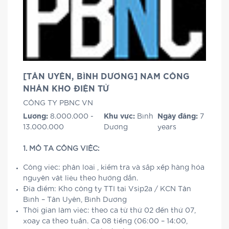
[TÂN UYÊN, BÌNH DƯƠNG] NAM CÔNG
NHÂN KHO ĐIỆN TỬ
CÔNG TY PBNC VN
Lương:
8.000.000 -
Khu vực:
Bình
Ngày đăng:
7
13.000.000
Dương
years
1. MÔ TẢ CÔNG VIỆC:
Công việc: phân loại , kiểm tra và sắp xếp hàng hóa
nguyên vật liệu theo hướng dẫn.
Địa điểm: Kho công ty TTI tại Vsip2a / KCN Tân
Bình – Tân Uyên, Bình Dương
Thời gian làm việc: theo ca từ thứ 02 đến thứ 07,
xoay ca theo tuần. Ca 08 tiếng (06:00 – 14:00,