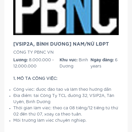
[VSIP2A, BÌNH DƯƠNG] NAM/NỮ LĐPT
CÔNG TY PBNC VN
Lương:
8.000.000 -
Khu vực:
Bình
Ngày đăng:
6
12.000.000
Dương
years
1. MÔ TẢ CÔNG VIỆC:
Công việc: được đào tạo và làm theo hướng dẫn
Địa điểm: tại Công Ty TCL đường 32, VSIP2A, Tân
Uyên, Bình Dương
Thời gian làm việc: theo ca 08 tiếng/12 tiếng từ thứ
02 đến thứ 07, xoay ca theo tuần.
Môi trường làm việc chuyên nghiệp.