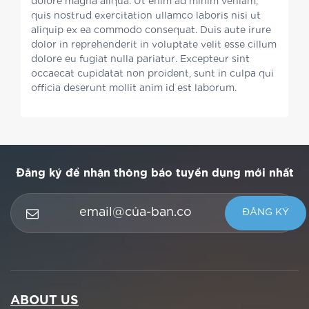
dolore magna aliqua. Ut enim ad minim veniam,
quis nostrud exercitation ullamco laboris nisi ut
aliquip ex ea commodo consequat. Duis aute irure
dolor in reprehenderit in voluptate velit esse cillum
dolore eu fugiat nulla pariatur. Excepteur sint
occaecat cupidatat non proident, sunt in culpa qui
officia deserunt mollit anim id est laborum.
Đăng ký để nhận thông báo tuyển dụng mới nhất
ABOUT US